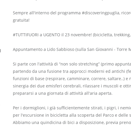
Sempre all'interno del programma #discoveringpuglia, ricordi
gratuita!
#TUTTIFUORI a UGENTO il 23 novembre! (bicicletta, trekking, ki
Appuntamento a Lido Sabbioso (sulla San Giovanni - Torre Mo
l
Si parte con l'attività di “non solo stretching” (primo appu
partendo da una fusione tra approcci moderni ed antichi (feld
funzioni di base (respirare, camminare, correre, saltare..) e
sinergia dei due emisferi cerebrali, rilassare i muscoli e ott
prepararsi a una giornata di attività all'aria aperta.
e
Per i dormiglioni, i già sufficientemente stirati, i pigri, i 
per l'escursione in bicicletta alla scoperta del Parco e delle
Abbiamo una quindicina di bici a disposizione, previa prenot