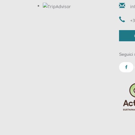
in
+3
Seguici 