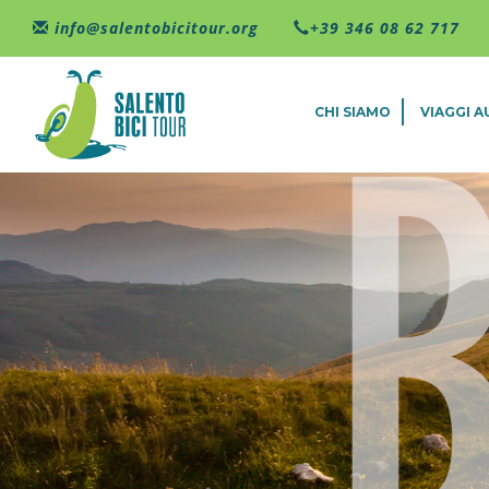
Salta al contenuto principale
info@salentobicitour.org
+39 346 08 62 717
CHI SIAMO
VIAGGI 