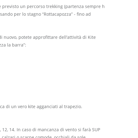
è previsto un percorso trekking (partenza sempre h
ssando per lo stagno “Rottacapozza” - fino ad
 nuovo, potete approfittare dell’attività di Kite
zza la barra”:
a di un vero kite agganciati al trapezio.
0, 12, 14. In caso di mancanza di vento si farà SUP
 calzari o scarpe comode, occhiali da sole.