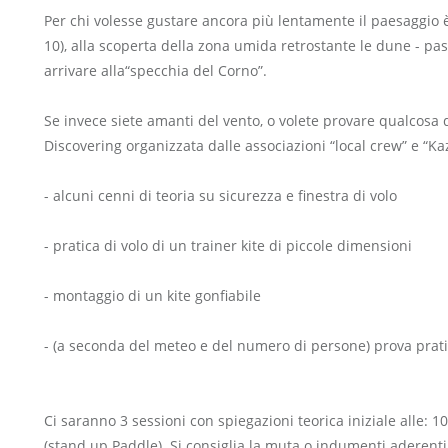
Per chi volesse gustare ancora più lentamente il paesaggio 
10), alla scoperta della zona umida retrostante le dune - pa
arrivare alla“specchia del Corno”.
Se invece siete amanti del vento, o volete provare qualcosa di
Discovering organizzata dalle associazioni “local crew” e “Ka
- alcuni cenni di teoria su sicurezza e finestra di volo
- pratica di volo di un trainer kite di piccole dimensioni
- montaggio di un kite gonfiabile
- (a seconda del meteo e del numero di persone) prova pratic
Ci saranno 3 sessioni con spiegazioni teorica iniziale alle: 1
(stand up Paddle). Si consiglia la muta o indumenti aderenti,