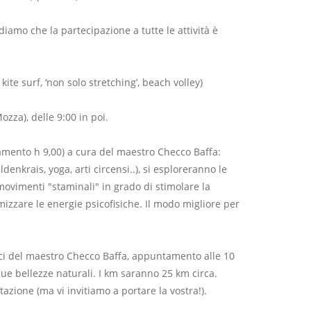
amo che la partecipazione a tutte le attività è
te surf, ‘non solo stretching’, beach volley)
zza), delle 9:00 in poi.
ntamento h 9,00) a cura del maestro Checco Baffa:
enkrais, yoga, arti circensi..), si esploreranno le
 movimenti "staminali" in grado di stimolare la
imizzare le energie psicofisiche. Il modo migliore per
nemici del maestro Checco Baffa, appuntamento alle 10
 sue bellezze naturali. I km saranno 25 km circa.
azione (ma vi invitiamo a portare la vostra!).