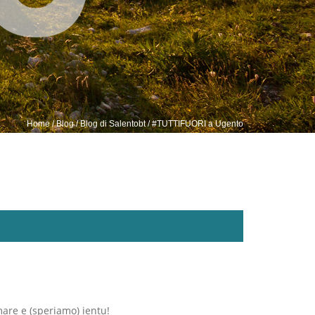
Home
/
Blog
/
Blog di Salentobt
/ #TUTTIFUORI a Ugento
are e (speriamo) ientu!