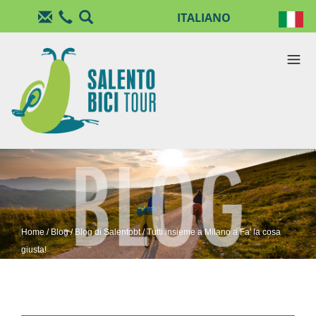
Salta al contenuto principale
Home
/
Blog
/
Blog di Salentobt
/ Tutti insieme a Milano a Fa' la cosa
giusta!