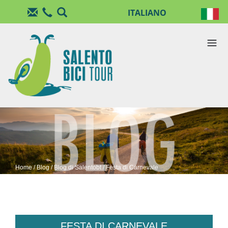
Salta al contenuto principale
Home
/
Blog
/
Blog di Salentobt
/ Festa di Carnevale
FESTA DI CARNEVALE