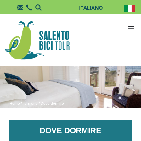
Salta al contenuto principale
Home
/
Territorio
/ Dove dormire
DOVE DORMIRE