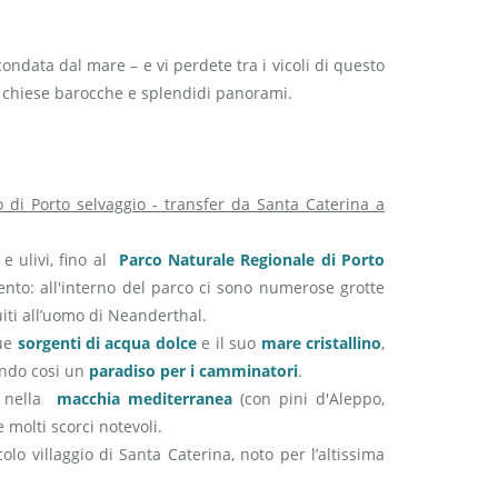
rcondata dal mare – e vi perdete tra i vicoli di questo
ti, chiese barocche e splendidi panorami.
 di Porto selvaggio - transfer da Santa Caterina a
e ulivi, fino al
Parco Naturale Regionale di Porto
ento: all'interno del parco ci sono numerose grotte
uiti all’uomo di Neanderthal.
sue
sorgenti di acqua dolce
e il suo
mare cristallino
,
ando cosi un
paradiso per i camminatori
.
so nella
macchia mediterranea
(con pini d'Aleppo,
e molti scorci notevoli.
colo villaggio di Santa Caterina, noto per l’altissima