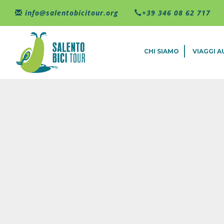
Salta al contenuto principale
info@salentobicitour.org
+39 346 08 62 717
CHI SIAMO
VIAGGI 