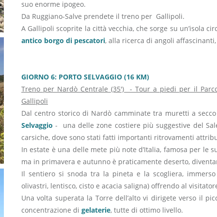
suo enorme ipogeo.
Da Ruggiano-Salve prendete il treno per Gallipoli.
A Gallipoli scoprite la città vecchia, che sorge su un’isola ci
antico borgo di pescatori
, alla ricerca di angoli affascinan
GIORNO 6: PORTO SELVAGGIO (16 KM)
Treno per Nardò Centrale (35') - Tour a piedi per il Parco
Gallipoli
Dal centro storico di Nardò camminate tra muretti a secco 
Selvaggio
- una delle zone costiere più suggestive del Sal
carsiche, dove sono stati fatti importanti ritrovamenti attrib
In estate è una delle mete più note d’Italia, famosa per le 
ma in primavera e autunno è praticamente deserto, divent
Il sentiero si snoda tra la pineta e la scogliera, immer
olivastri, lentisco, cisto e acacia saligna) offrendo al visitator
Una volta superata la Torre dell’alto vi dirigete verso il pic
concentrazione di
gelaterie
, tutte di ottimo livello.