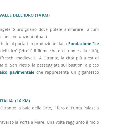
ALLE DELL'IDRO (14 KM)
iungete Giurdignano dove potete ammirare alcuni
iche con funzioni rituali)
chi telai portati in produzione dalla
Fondazione "Le
ll'Idro” (‘Idro’ è il fiume che da il nome alla città),
affreschi medievali. A Otranto, la città più a est di
esa di San Pietro, la passeggiata sui bastioni a picco
aico pavimentale
che rappresenta un gigantesco
ITALIA (16 KM)
Otranto: la baia delle Orte, il faro di Punta Palascia
raverso la Porta a Mare. Una volta raggiunto il molo