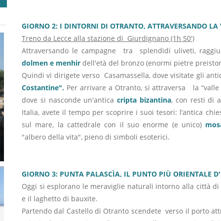
GIORNO 2: I DINTORNI DI OTRANTO, ATTRAVERSANDO LA V
Treno da Lecce alla stazione di Giurdignano (1h 50')
Attraversando le campagne tra splendidi uliveti, ragg
dolmen e menhir
dell'età del bronzo (enormi pietre preistor
Quindi vi dirigete verso Casamassella, dove visitate gli anti
Costantine".
Per arrivare a Otranto, si attraversa la “valle de
dove si nasconde un'antica
cripta bizantina
, con resti di 
Italia, avete il tempo per scoprire i suoi tesori: l’antica chi
sul mare, la cattedrale con il suo enorme (e unico)
mos
"albero della vita", pieno di simboli esoterici.
GIORNO 3: PUNTA PALASCÌA, IL PUNTO PIÙ ORIENTALE D'
Oggi si esplorano le meraviglie naturali intorno alla città di 
e il laghetto di bauxite.
Partendo dal Castello di Otranto scendete verso il porto att