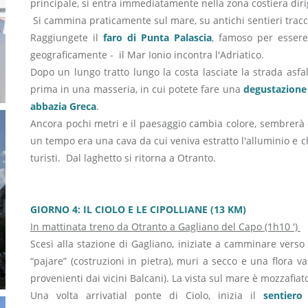
principale, si entra immediatamente nella zona costiera dir
Si cammina praticamente sul mare, su antichi sentieri tracci
Raggiungete il
faro di Punta Palascia
, famoso per essere 
geograficamente - il Mar Ionio incontra l'Adriatico.
Dopo un lungo tratto lungo la costa lasciate la strada asfa
prima in una masseria, in cui potete fare una
degustazione 
abbazia Greca
.
Ancora pochi metri e il paesaggio cambia colore, sembrerà d
un tempo era una cava da cui veniva estratto l'alluminio e c
turisti. Dal laghetto si ritorna a Otranto.
GIORNO 4: IL CIOLO E LE CIPOLLIANE (13 KM)
In mattinata treno da Otranto a Gagliano del Capo (1h10 ')
Scesi alla stazione di Gagliano, iniziate a camminare verso 
“pajare” (costruzioni in pietra), muri a secco e una flora v
provenienti dai vicini Balcani). La vista sul mare è mozzafiat
Una volta arrivati​​al ponte di Ciolo, inizia il
sentiero 