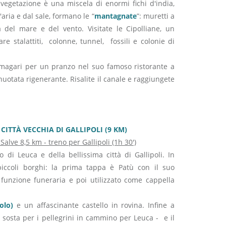
 vegetazione è una miscela di enormi fichi d'india,
aria e dal sale, formano le “
mantagnate
”: muretti a
a del mare e del vento. Visitate le Cipolliane, un
e stalattiti, colonne, tunnel, fossili e colonie di
(magari per un pranzo nel suo famoso ristorante a
uotata rigenerante. Risalite il canale e raggiungete
CITTÀ VECCHIA DI GALLIPOLI (9 KM)
alve 8,5 km - treno per Gallipoli (1h 30')
 di Leuca e della bellissima città di Gallipoli. In
piccoli borghi: la prima tappa è Patù con il suo
nzione funeraria e poi utilizzato come cappella
olo)
e un affascinante castello in rovina. Infine a
sosta per i pellegrini in cammino per Leuca - e il