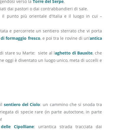
igendosi verso la
Torre del Serpe
,
ati dai pastori o dai contrabbandieri di sale.
il punto più orientale d'Italia e il luogo in cui –
ltata e percorrete un sentiero sterrato che vi porta
di formaggio fresco
, e poi tra le rovine di un’
antica
i stare su Marte: siete al l
aghetto di Bauxite
, che
he oggi è diventato un luogo unico, meta di uccelli e
il
sentiero del Ciolo
: un cammino che si snoda tra
ariegata di specie rare (in parte autoctone, in parte
o!
delle Cipolliane
: un’antica strada tracciata dai