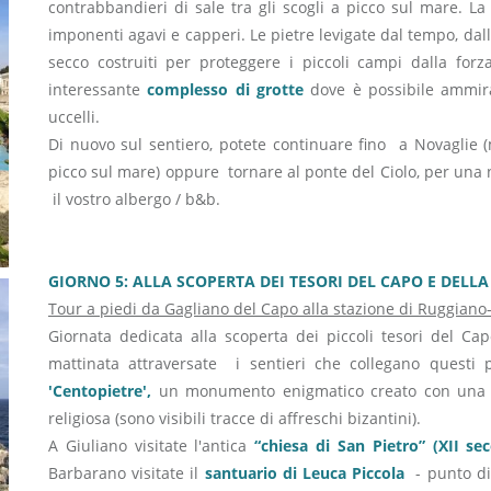
contrabbandieri di sale tra gli scogli a picco sul mare. La
imponenti agavi e capperi. Le pietre levigate dal tempo, dall'
secco costruiti per proteggere i piccoli campi dalla forz
interessante
complesso di grotte
dove è possibile ammirar
uccelli.
Di nuovo sul sentiero, potete continuare fino a Novaglie 
picco sul mare) oppure tornare al ponte del Ciolo, per una n
il vostro albergo / b&b.
GIORNO 5: ALLA SCOPERTA DEI TESORI DEL CAPO E DELLA 
Tour a piedi da Gagliano del Capo alla stazione di Ruggiano-S
Giornata dedicata alla scoperta dei piccoli tesori del Capo
mattinata attraversate i sentieri che collegano questi 
'Centopietre',
un monumento enigmatico creato con una fu
religiosa (sono visibili tracce di affreschi bizantini).
A Giuliano visitate l'antica
“chiesa di San Pietro” (XII sec
Barbarano visitate il
santuario di Leuca Piccola
- punto di 