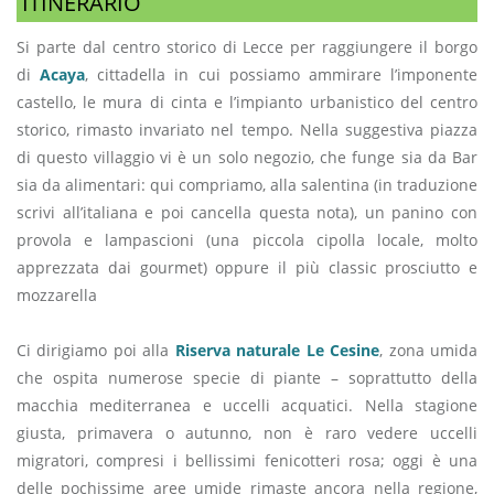
ITINERARIO
Si parte dal centro storico di Lecce per raggiungere il borgo
di
Acaya
, cittadella in cui possiamo ammirare l’imponente
castello, le mura di cinta e l’impianto urbanistico del centro
storico, rimasto invariato nel tempo. Nella suggestiva piazza
di questo villaggio vi è un solo negozio, che funge sia da Bar
sia da alimentari: qui compriamo, alla salentina (in traduzione
scrivi all’italiana e poi cancella questa nota), un panino con
provola e lampascioni (una piccola cipolla locale, molto
apprezzata dai gourmet) oppure il più classic prosciutto e
mozzarella
Ci dirigiamo poi alla
Riserva naturale Le Cesine
, zona umida
che ospita numerose specie di piante – soprattutto della
macchia mediterranea e uccelli acquatici. Nella stagione
giusta, primavera o autunno, non è raro vedere uccelli
migratori, compresi i bellissimi fenicotteri rosa; oggi è una
delle pochissime aree umide rimaste ancora nella regione,