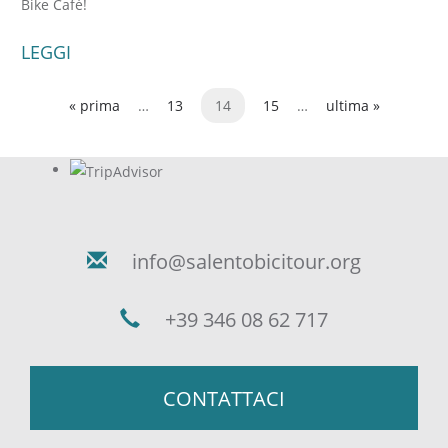
Bike Cafè!
LEGGI
« prima
…
13
14
15
…
ultima »
Pagine
info@salentobicitour.org
+39 346 08 62 717
CONTATTACI