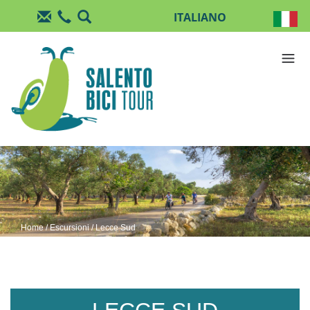
Salta al contenuto principale
Home
/
Escursioni
/ Lecce Sud