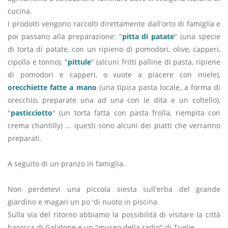
cucina.
I prodotti vengono raccolti direttamente dall'orto di famiglia e
poi passano alla preparazione: "
pitta di patate
" (una specie
di torta di patate, con un ripieno di pomodori, olive, capperi,
cipolla e tonno), "
pittule
" (alcuni fritti palline di pasta, ripiene
di pomodori e capperi, o vuote a piacere con miele),
orecchiette fatte a mano
(una tipica pasta locale, a forma di
orecchio, preparate una ad una con le dita e un coltello),
"
pasticciotto
" (un torta fatta con pasta frolla, riempita con
crema chantilly) ... questi sono alcuni dei piatti che verranno
preparati.
A seguito di un pranzo in famiglia.
Non perdetevi una piccola siesta sull'erba del grande
giardino e magari un po 'di nuoto in piscina.
Sulla via del ritorno abbiamo la possibilità di visitare la città
barocca di Galatone e un "museo della radio" di Tuglie.