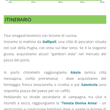
ITINERARIO
Tour enogastronomico con lezione di cucina.
Iniziamo la mattina da
Gallipoli
, una città di pescatori situata
nel sud della Puglia, con vista sul Mar Ionio. Se è la stagione
giusta, acquistiamo alcuni "gamberi viola" nel mercato del
pesce del porto.
In pochi chilometri raggiungiamo
Alezio
(antica città
messapica, civiltà preromana) - dove acquistiamo del
formaggio fresco (mozzarella o ricotta) e poi
Sannicola
(uno
stopnella piazza del paese per un caffé).
Pedalando su strade secondarie di campagna, tra ulivi e
muretti a secco, raggiungiamo la "
Tenuta Donna Anna
" - un
agriturismo a conduzione familiare dove si svolge la lezione di