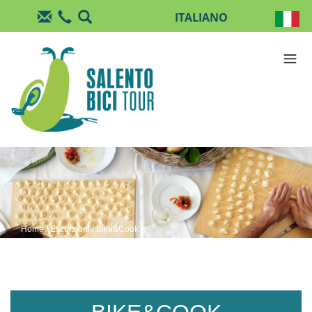
Salta al contenuto principale
Home
/
Escursioni
/ Bike&Cook