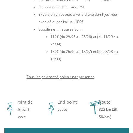
Option cours de cuisine: 75€
Excursion en bateau à voile d'une demi-journée
avec déjeuner inclus : 100€
Supplément haute saison:
110€ (du 29/05 au 25/06) et (du 11/09 au
24/09)
180€ (du 26/06 au 18/07) et (du 28/08 au
10/09)
Tous les prix sont à prévoir par personne
Point de
End point
Route
départ
Lecce
322 km (29-
Lecce
58/day)