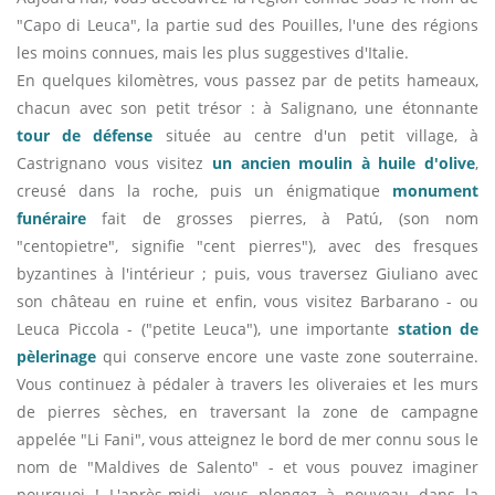
"Capo di Leuca", la partie sud des Pouilles, l'une des régions
les moins connues, mais les plus suggestives d'Italie.
En quelques kilomètres, vous passez par de petits hameaux,
chacun avec son petit trésor : à Salignano, une étonnante
tour de défense
située au centre d'un petit village, à
Castrignano vous visitez
un ancien moulin à huile d'olive
,
creusé dans la roche, puis un énigmatique
monument
funéraire
fait de grosses pierres, à Patú, (son nom
"centopietre", signifie "cent pierres"), avec des fresques
byzantines à l'intérieur ; puis, vous traversez Giuliano avec
son château en ruine et enfin, vous visitez Barbarano - ou
Leuca Piccola - ("petite Leuca"), une importante
station de
pèlerinage
qui conserve encore une vaste zone souterraine.
Vous continuez à pédaler à travers les oliveraies et les murs
de pierres sèches, en traversant la zone de campagne
appelée "Li Fani", vous atteignez le bord de mer connu sous le
nom de "Maldives de Salento" - et vous pouvez imaginer
pourquoi ! L'après-midi, vous plongez à nouveau dans la